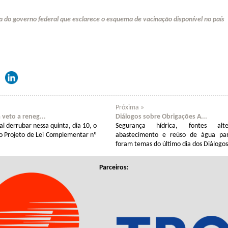
a do governo federal que esclarece o esquema de vacinação disponível no país
Próxima »
veto a reneg...
Diálogos sobre Obrigações A...
l derrubar nessa quinta, dia 10, o
Segurança hídrica, fontes alt
ao Projeto de Lei Complementar nº
abastecimento e reúso de água par
foram temas do último dia dos Diálogos
Parceiros: