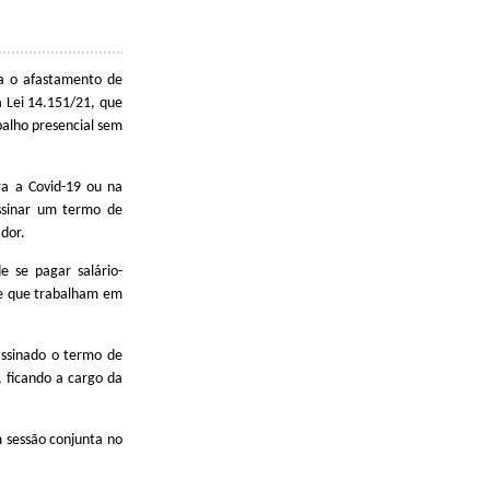
a o afastamento de
a Lei 14.151/21, que
balho presencial sem
ra a Covid-19 ou na
ssinar um termo de
dor.
e se pagar salário-
 e que trabalham em
assinado o termo de
, ficando a cargo da
 sessão conjunta no