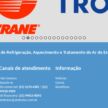
a de Refrigeração, Aquecimento e Tratamento do Ar do Es
Canais de atendimento
Informação
Fale Conosco
Notícias
Associe-se
Cursos
Tel comercial:
(21) 3170-4381
|
(21)
Benefícios
99936-9909
Tel financeiro:
(21) 99615-8093
sindratar@sindratar.com.br