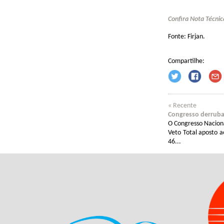
Confira Nota Técnic
Fonte: Firjan.
Compartilhe:
« Recente
Congresso derruba 
O Congresso Naciona
Veto Total aposto 
46...