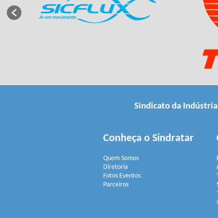
Sindicato da Indústri
Conheça o Sindratar
Quem Somos
Diretoria
Fotos Eventos
Parceiros