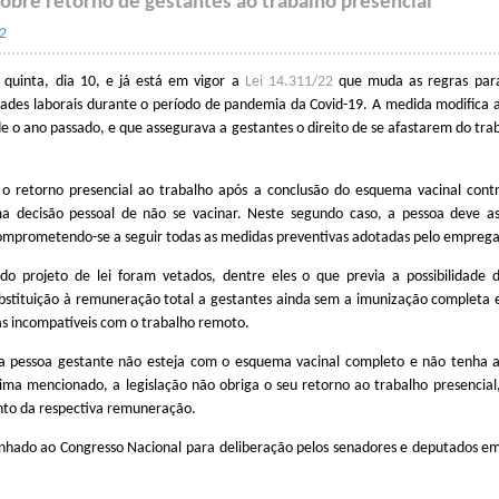
sobre retorno de gestantes ao trabalho presencial
2
a quinta, dia 10, e já está em vigor a
Lei 14.311/22
que muda as regras par
dades laborais durante o período de pandemia da Covid-19. A medida modifica 
e o ano passado, e que assegurava a gestantes o direito de se afastarem do tra
o retorno presencial ao trabalho após a conclusão do esquema vacinal cont
a decisão pessoal de não se vacinar. Neste segundo caso, a pessoa deve a
comprometendo-se a seguir todas as medidas preventivas adotadas pelo emprega
 do projeto de lei foram vetados, dentre eles o que previa a possibilidade d
stituição à remuneração total a gestantes ainda sem a imunização completa
s incompatíveis com o trabalho remoto.
a pessoa gestante não esteja com o esquema vacinal completo e não tenha 
ima mencionado, a legislação não obriga o seu retorno ao trabalho presencial
to da respectiva remuneração.
nhado ao Congresso Nacional para deliberação pelos senadores e deputados em