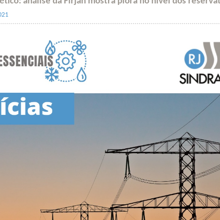
tico: análise da Firjan mostra piora no nível dos reserva
021