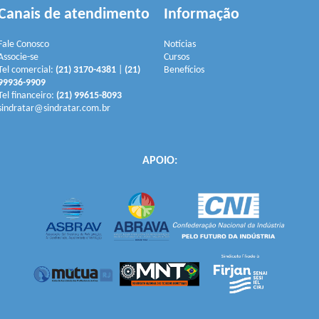
Canais de atendimento
Informação
Fale Conosco
Notícias
Associe-se
Cursos
Tel comercial:
(21) 3170-4381
|
(21)
Benefícios
99936-9909
Tel financeiro:
(21) 99615-8093
sindratar@sindratar.com.br
APOIO: