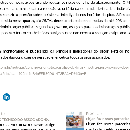
stipulou novas ações visando reduzir os riscos de falha de abastecimento. O M
sta semana regras para a redução voluntária da demanda destinada a indústria
m reduzir a pressão sobre o sistema interligado nos horários de pico. Além 
no emitiu nessa quarta, dia 25/08, decreto estabelecendo metas de até 20% de
dministração pública. Segundo o governo, as ações para a administração públi
ois não foram estabelecidas punições caso não ocorra a redução estipulada. A
á monitorando e publicando os principais indicadores do setor elétrico n
zados das condições de geração energética todos os seus associados.
com.br/noticias/cenario-energetico-analise-da-firjan-mostra-piora-no-nivel-dos-r
oriaPrincipal=4028818B46EEB3CD01473BA3AD9836AB
nte
Próxima »
Firjan faz novas parcerias 
 TÉCNICO DO ASSOCIADO �...
Firjan faz novas parceria
RO COMO ALIADO Neste artigo
oferta de crédito às empr