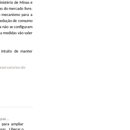
inistério de Minas e
s do mercado livre.
do mecanismo para a
 redução de consumo
ca não se configuram
s medidas vão valer
o intuito de manter
eservatorios-do-
par...
s para ampliar
esas Liberar o