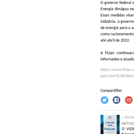
O governo federal e
Energia divulgou ne
Essas medidas visa
indústria, o gover
de energia para a a
como racionamento p
até abril de 2022.
A Firjan continuar
informados e atuali
https://www.firjan.
pais.htm?&IdEdit
Compartilhe:
« Rece
ARTIGO
O VID