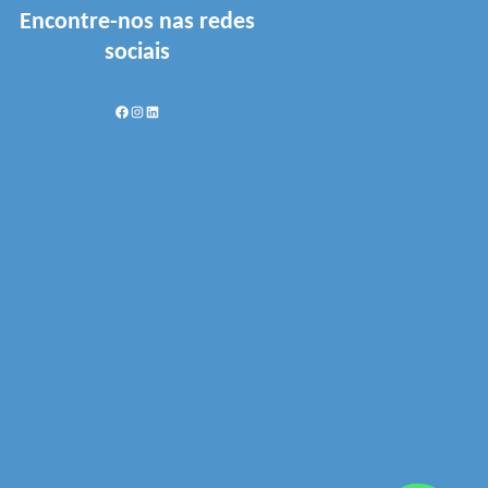
Encontre-nos nas redes
sociais
Facebook
Instagram
LinkedIn