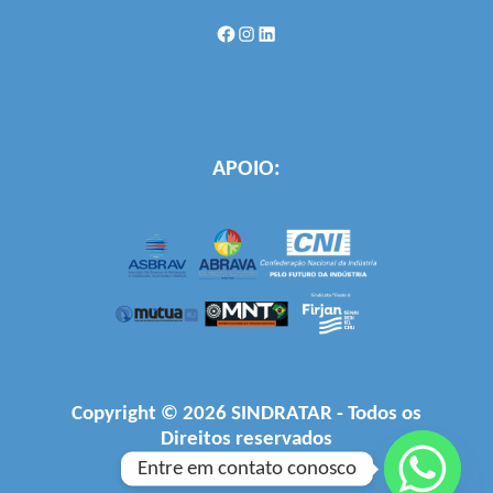
Facebook
Instagram
LinkedIn
APOIO:
Copyright © 2026 SINDRATAR - Todos os
Direitos reservados
Desenvolvido por
Firjan
Entre em contato conosco