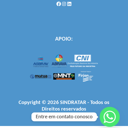
Facebook
Instagram
LinkedIn
APOIO:
Copyright © 2026 SINDRATAR - Todos os
Direitos reservados
Desenvolvido por
Firjan
Entre em contato conosco