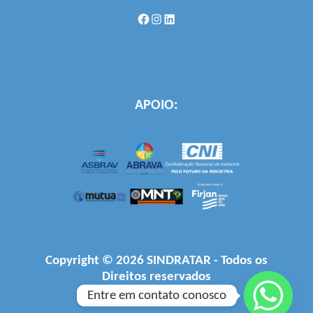
Facebook
Instagram
LinkedIn
APOIO:
Copyright © 2026 SINDRATAR - Todos os
Direitos reservados
Desenvolvido por
Firjan
Entre em contato conosco