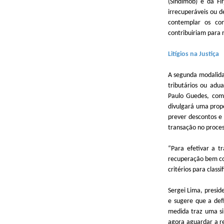
(Sindimob) e da Fi
irrecuperáveis ou d
contemplar os con
contribuiriam para 
Litígios na Justiça
A segunda modalidade
tributários ou adu
Paulo Guedes, com 
divulgará uma propo
prever descontos e
transação no proces
“Para efetivar a t
recuperação bem co
critérios para classi
Sergei Lima, presid
e sugere que a defi
medida traz uma si
agora aguardar a r