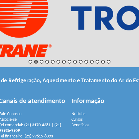
a de Refrigeração, Aquecimento e Tratamento do Ar do Es
Canais de atendimento
Informação
Fale Conosco
Notícias
Associe-se
Cursos
Tel comercial:
(21) 3170-4381
|
(21)
Benefícios
99936-9909
Tel financeiro:
(21) 99615-8093