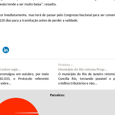
esão tende a ser muito baixa”, ressalta.
r imediatamente, mas terá de passar pelo Congresso Nacional para ser convert
20 dias para a tramitação antes de perder a validade.
Próxima »
sobre regis...
Município do Rio retoma Progr...
 promulgou em outubro, por meio
O município do Rio de Janeiro retom
0.033, o Protocolo referente
Concilia Rio, tornando possível o
sobre...
créditos tributários e não...
Parceiros: