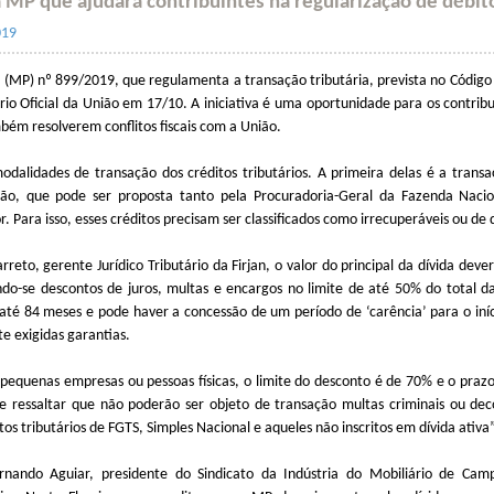
 MP que ajudará contribuintes na regularização de débito
019
 (MP) nº 899/2019, que regulamenta a transação tributária, prevista no Código 
ário Oficial da União em 17/10. A iniciativa é uma oportunidade para os contrib
mbém resolverem conflitos fiscais com a União.
dalidades de transação dos créditos tributários. A primeira delas é a trans
ião, que pode ser proposta tanto pela Procuradoria-Geral da Fazenda Naci
. Para isso, esses créditos precisam ser classificados como irrecuperáveis ou de d
reto, gerente Jurídico Tributário da Firjan, o valor do principal da dívida deve
do-se descontos de juros, multas e encargos no limite de até 50% do total da
até 84 meses e pode haver a concessão de um período de ‘carência’ para o iní
e exigidas garantias.
pequenas empresas ou pessoas físicas, o limite do desconto é de 70% e o praz
e ressaltar que não poderão ser objeto de transação multas criminais ou dec
itos tributários de FGTS, Simples Nacional e aqueles não inscritos em dívida ativa
rnando Aguiar, presidente do Sindicato da Indústria do Mobiliário de Cam