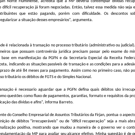
rjan Norte Fluminense, acredita que a MP deveria contemplar dívidas recupe
e difícil recuperação já foram negociadas. Então, talvez essa medida não seja ef
tribuintes que estão pagando, porém com dificuldade. Os descontos so
regularizar a situação desses empresários”, argumenta.
 é relacionada à transação no processo tributário (administrativo ou judicial). P
aneiros que possuam controvérsia jurídica precisam passar pelo exame do mi
base em manifestação da PGFN e da Secretaria Especial da Receita Federal
sta, indicando as situações passíveis de transação e as condições para a ade
 prazo de até 84 meses para pagamento. Assim como no primeiro caso, não po
so tributário os débitos de FGTS e do Simples Nacional.
ransação é necessario aguardar que a PGFN defina quais débitos são irrecuper
mo questões como fluxo de pagamentos, garantias, formato e requisitos da pro
ficação das dívidas e afins”, informa Barreto.
ente do Conselho Empresarial de Assuntos Tributários da Firjan, pontua o aspect
nição de débitos “irrecuperáveis” ou de “difícil recuperação” seja a mais abr
nalização positiva, mostrando que mudou a maneira de o governo ver o contr
egulamentação da MP para avaliar seu alcance efetivo. Minha sugestão é de q