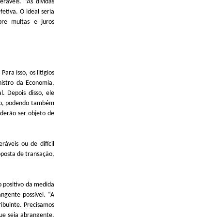
ráveis. “As dívidas
etiva. O ideal seria
bre multas e juros
ara isso, os litígios
nistro da Economia,
. Depois disso, ele
são, podendo também
derão ser objeto de
áveis ou de difícil
posta de transação,
o positivo da medida
angente possível. “A
ibuinte. Precisamos
ue seja abrangente.