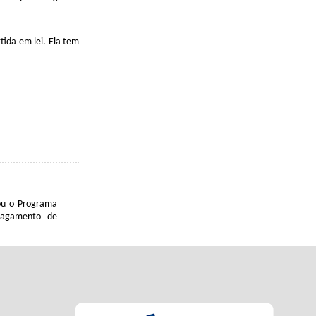
ida em lei. Ela tem
ou o Programa
 pagamento de