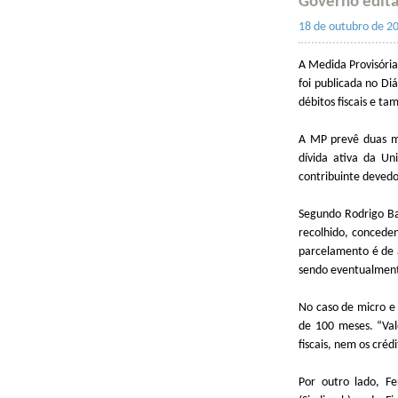
Governo edita
18 de outubro de 2
A Medida Provisória
foi publicada no Di
débitos fiscais e ta
A MP prevê duas mo
dívida ativa da Un
contribuinte devedor
Segundo Rodrigo Bar
recolhido, conceden
parcelamento é de 
sendo eventualment
No caso de micro e 
de 100 meses. “Val
fiscais, nem os créd
Por outro lado, Fe