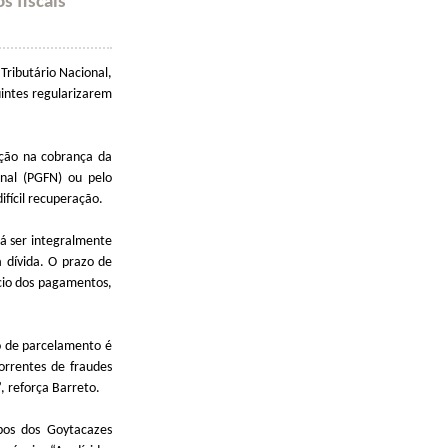
s fiscais
Tributário Nacional,
uintes regularizarem
ação na cobrança da
onal (PGFN) ou pelo
ifícil recuperação.
rá ser integralmente
 dívida. O prazo de
cio dos pagamentos,
o de parcelamento é
orrentes de fraudes
”, reforça Barreto.
pos dos Goytacazes