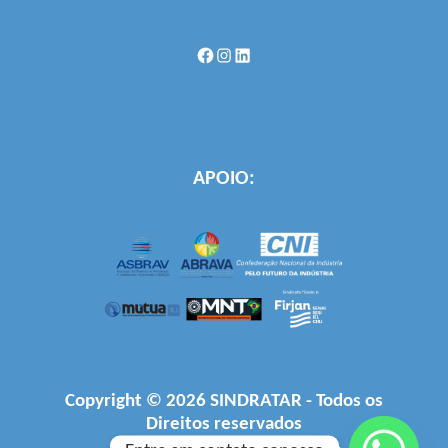
Facebook
Instagram
LinkedIn
APOIO:
Copyright © 2026 SINDRATAR - Todos os
Direitos reservados
Desenvolvido por
Firjan