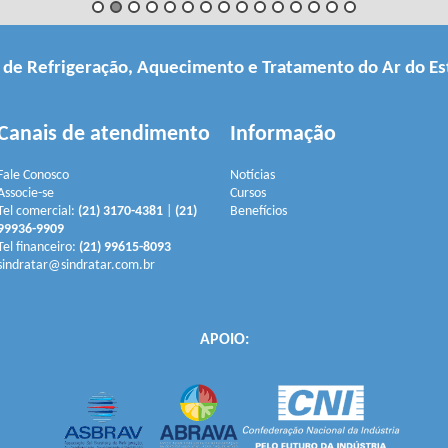
a de Refrigeração, Aquecimento e Tratamento do Ar do Es
Canais de atendimento
Informação
Fale Conosco
Notícias
Associe-se
Cursos
Tel comercial:
(21) 3170-4381
|
(21)
Benefícios
99936-9909
Tel financeiro:
(21) 99615-8093
sindratar@sindratar.com.br
APOIO: