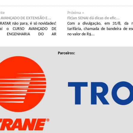
nte
Próxima »
AVANÇADO DE EXTENSÃO E...
Firjan SENAI dá dicas de efic...
RATAR não para, é só novidades!
Com a divulgação, em 31/8, da n
aí o CURSO AVANÇADO DE
tarifária, chamada de bandeira de esc
M ENGENHARIA DO AR
no valor de R$...
Parceiros: