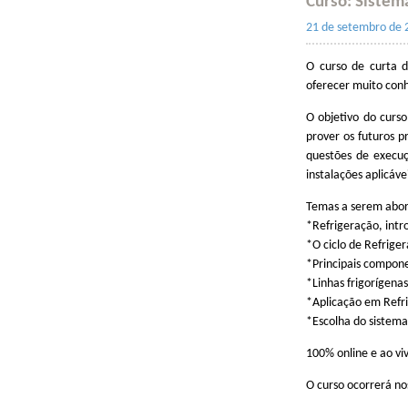
Curso: Sistema
21 de setembro de 
O curso de curta d
oferecer muito con
O objetivo do curso
prover os futuros p
questões de execuç
instalações aplicáve
Temas a serem abo
*Refrigeração, int
*O ciclo de Refrige
*Principais compone
*Linhas frigorígenas
*Aplicação em Refri
*Escolha do sistem
100% online e ao vi
O curso ocorrerá no