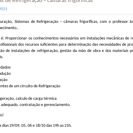
s de Refrigeração – câmaras frigoríficas
2021
uração, Sistemas de Refrigeração – câmaras frigoríficas, com o professor Jor
hecimento..
 é: Proporcionar os conhecimentos necessários em instalações mecânicas de re
rofissionais dos recursos suficientes para determinação das necessidades de pro
ão de instalações de refrigeração, gestão da mão de obra e dos materiais p
is.
rdados:
rodução
ração
ntes de um circuito de Refrigeração
geração, calculo de carga térmica
a adequado, contratação e gerenciamento.
vo!
s dias 29/09, 05, 06 e 18/10 das 19h as 21h.