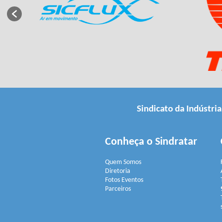
Sindicato da Indústri
Conheça o Sindratar
Quem Somos
Diretoria
Fotos Eventos
Parceiros