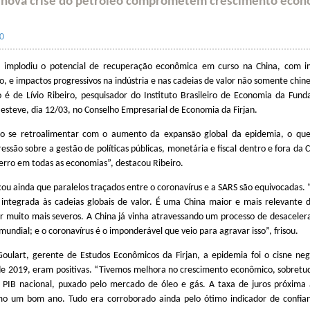
e nova crise do petróleo comprometem crescimento eco
0
 implodiu o potencial de recuperação econômica em curso na China, com im
ão, e impactos progressivos na indústria e nas cadeias de valor não somente chin
o é de Lívio Ribeiro, pesquisador do Instituto Brasileiro de Economia da Fun
 esteve, dia 12/03, no Conselho Empresarial de Economia da Firjan.
ão se retroalimentar com o aumento da expansão global da epidemia, o que
ssão sobre a gestão de políticas públicas, monetária e fiscal dentro e fora da C
erro em todas as economias”, destacou Ribeiro.
cou ainda que paralelos traçados entre o coronavírus e a SARS são equivocadas.
 integrada às cadeias globais de valor. É uma China maior e mais relevante
er muito mais severos. A China já vinha atravessando um processo de desacele
undial; e o coronavírus é o imponderável que veio para agravar isso”, frisou.
oulart, gerente de Estudos Econômicos da Firjan, a epidemia foi o cisne neg
 de 2019, eram positivas. “Tivemos melhora no crescimento econômico, sobretu
 PIB nacional, puxado pelo mercado de óleo e gás. A taxa de juros próxima
mo um bom ano. Tudo era corroborado ainda pelo ótimo indicador de confia