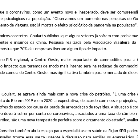
que o coronavírus, como um evento novo e inesperado, deve ser compreendi
 e psicológicos na população. “Observamos um aumento nas pesquisas do Goo
nto de viagens. Isso já mostra o efeito psicológico da pandemia na população”,
micos concretos, Goulart sublinhou que alguns setores já sofrem com problema
ntes e insumos da China. Pesquisa realizada pela Associação Brasileira da I
) mostra que 70% das empresas tiveram algum tipo de impacto.
 no PIB regional, o Centro Oeste, maior exportador de commodities para a 
ro impacto que teremos de modo mais intenso será na redução de commoditie
de como a do Centro Oeste, mas significativa também para o mercado de óleo e
 Goulart, se agrava ainda mais com a nova crise do petróleo. “É uma crise 
to do Rio em 2019 e em 2020, a expectativa, de acordo com nossas projeções, 
cofres do estado por causa da perda de arrecadação de royalties. A situação é c
vo deverá sofrer por conta do coronavírus, associados a uma taxa de câmbio m
tróleo, são uma nova tempestade perfeita sobre o orçamento do estado”, avalio
onselho também abriu espaço para especialistas em saúde da Firjan SESI poder
nselho trouxe essa pauta urgente à discussão para auxiliar os empresários. É