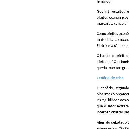
lembrou.
Goulart ressaltou 
efeitos econômicos
máscaras, cancelame
Como efeitos econô
materiais, compone
Eletrônica (Abinee
Olhando os efeitos
afetado. “O primei
queda, não tão gran
Cenário de crise
O cenário, segundo
olharmos o orçamen
R$ 2,3 bilhões aos 
que o setor extrati
internacional do pe
Além do debate, o C
empresários. “O Co