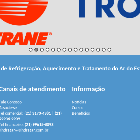
a de Refrigeração, Aquecimento e Tratamento do Ar do Es
Canais de atendimento
Informação
Fale Conosco
Notícias
Associe-se
Cursos
Tel comercial:
(21) 3170-4381
|
(21)
Benefícios
99936-9909
Tel financeiro:
(21) 99615-8093
sindratar@sindratar.com.br