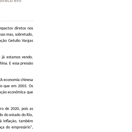
nômico em
pactos diretos nos
esas mas, sobretudo,
dação Getulio Vargas
 já estamos vendo.
hina. E essa pressão
 “A economia chinesa
 do que em 2003. Os
ração econômica que
ro de 2020, pois as
do do estado do Rio,
 à inflação, também
nça do empresário”,