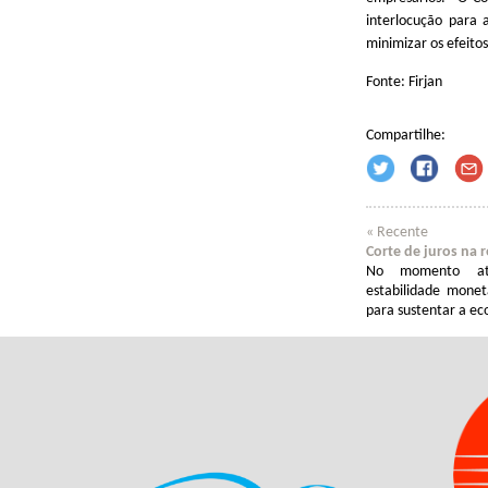
interlocução para 
minimizar os efeito
Fonte: Firjan
Compartilhe:
« Recente
Corte de juros na r
No momento atu
estabilidade monet
para sustentar a ec