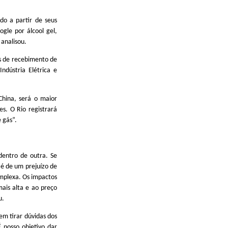
do a partir de seus
gle por álcool gel,
 analisou.
s de recebimento de
ndústria Elétrica e
China, será o maior
s. O Rio registrará
 gás”.
dentro de outra. Se
é de um prejuízo de
omplexa. Os impactos
ais alta e ao preço
u.
em tirar dúvidas dos
 nosso objetivo dar