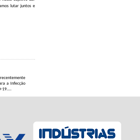
amos lutar juntos e
u recentemente
ara a Infecção
-19....