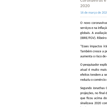
Coronavírus 
2020
16 de março de 202
O novo coronavírus
serviços e na inflaç
globais. A avaliaçã
(IBRE/FGV). Ribeiro
“Esses impactos ir
Também cresce a pre
aumenta o risco de 
O pesquisador expli
atual é muito mais
efeitos tendem a s
reduziu o comércio m
Segundo Jonathas G
projeções, no final
que ficou acima do
sinalizava 2020 co