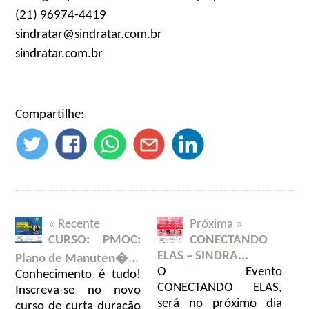
(21) 96974-4419
sindratar@sindratar.com.br
sindratar.com.br
Compartilhe:
« Recente
Próxima »
CURSO: PMOC:
CONECTANDO
ELAS – SINDRA...
Plano de Manuten�...
O Evento
Conhecimento é tudo!
CONECTANDO ELAS,
Inscreva-se no novo
será no próximo dia
curso de curta duração