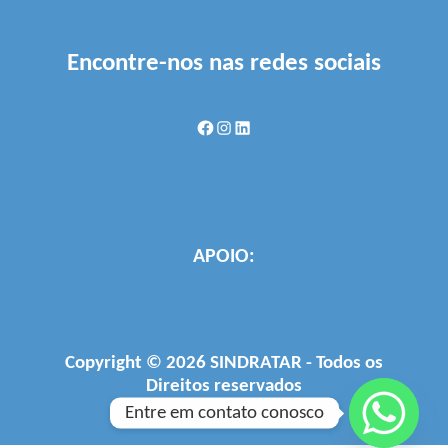
Encontre-nos nas redes sociais
Facebook
Instagram
LinkedIn
APOIO:
Copyright © 2026 SINDRATAR - Todos os
Direitos reservados
Desenvolvido por
Firjan
Entre em contato conosco