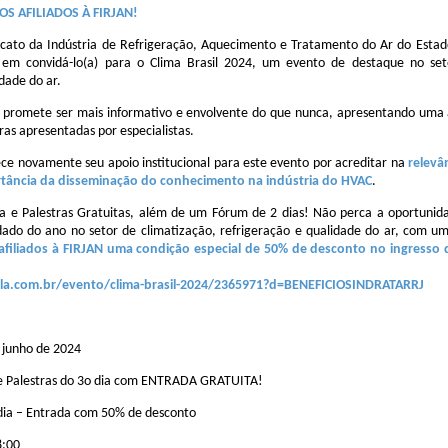
S AFILIADOS À FIRJAN!
cato da Indústria de Refrigeração, Aquecimento e Tratamento do Ar do Estado
em convidá-lo(a) para o Clima Brasil 2024, um evento de destaque no seto
dade do ar.
 promete ser mais informativo e envolvente do que nunca, apresentando uma
ras apresentadas por especialistas.
ece novamente seu apoio institucional para este evento por acreditar na
relevâ
tância da disseminação do conhecimento na indústria do HVAC
.
ra e Palestras Gratuitas, além de um Fórum de 2 dias! Não perca a oportunida
ado do ano no setor de climatização, refrigeração e qualidade do ar, com um
 afiliados à FIRJAN uma condição especial de 50% de desconto no ingresso
la.com.br/evento/clima-brasil-2024/2365971?d=BENEFICIOSINDRATARRJ
:
 junho de 2024
 e Palestras do 3o dia com ENTRADA GRATUITA!
 dia – Entrada com 50% de desconto
8:00