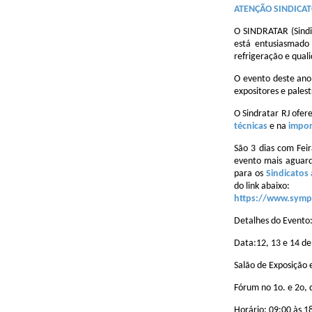
ATENÇÃO SINDICATO
O SINDRATAR (Sindi
está entusiasmado 
refrigeração e quali
O evento deste ano
expositores e palest
O Sindratar RJ ofer
técnicas
e na
impor
São 3 dias com Fei
evento mais aguard
para os
Sindicatos
do link abaixo:
https://www.symp
Detalhes do Evento
Data:12, 13 e 14 de
Salão de Exposição
Fórum no 1o. e 2o,
Horário: 09:00 às 1