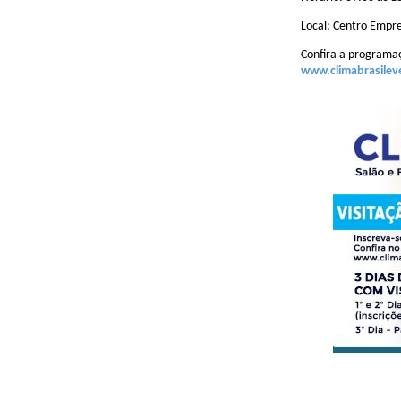
Local: Centro Empres
Confira a programaç
www.climabrasile