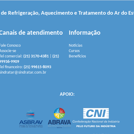
a de Refrigeração, Aquecimento e Tratamento do Ar do Es
Canais de atendimento
Informação
Fale Conosco
Notícias
Associe-se
Cursos
Tel comercial:
(21) 3170-4381
|
(21)
Benefícios
99936-9909
Tel financeiro:
(21) 99615-8093
sindratar@sindratar.com.br
APOIO: